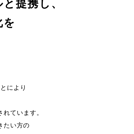
ルと提携し、
化を
ことにより
。
されています。
きたい方の